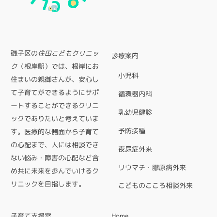
磯子区の
住田こどもクリニッ
診療案内
ク
（根岸駅）では、根岸にお
小児科
住まいの親御さんが、安心し
て子育てができるようにサポ
循環器内科
ートすることができるクリニ
乳幼児健診
ックでありたいと考えていま
予防接種
す。医療的な側面から子育て
の心配まで、人には相談でき
夜尿症外来
ない悩み・障害の心配など含
リウマチ・膠原病外来
め共に未来を歩んでいけるク
リニックを目指します。
こどものこころ相談外来
子育て支援室
Home